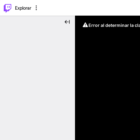
⌥
P
Explorar
Error al determinar la c