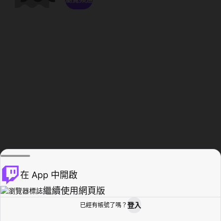
在 App 中開啟
繼續使用網頁版
登入
已經有帳號了嗎？
創作者基地
瀏覽
活動紀錄
個人檔案