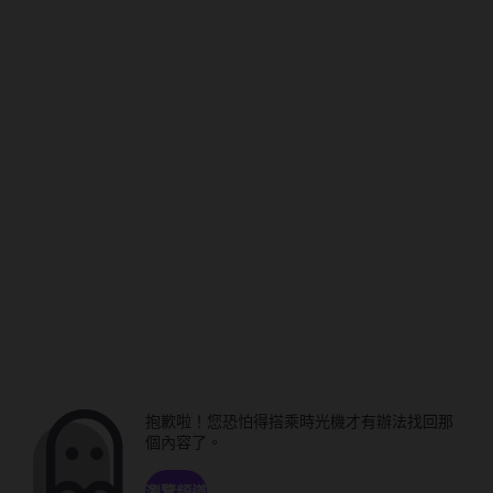
抱歉啦！您恐怕得搭乘時光機才有辦法找回那
個內容了。
瀏覽頻道