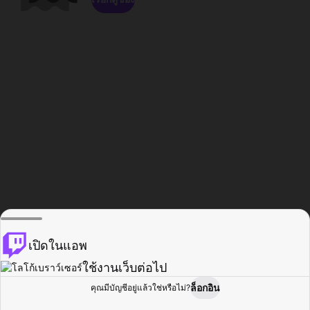
เปิดในแอพ
ใช้งานเว็บต่อไป
ล็อกอิน
คุณมีบัญชีอยู่แล้วใช่หรือไม่?
หน้าแรก
เรียกดู
กิจกรรม
โปรไฟล์