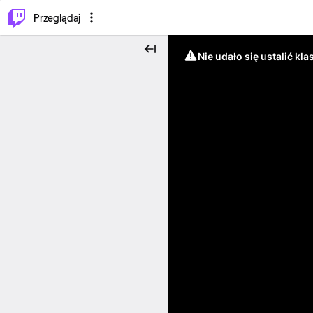
…
⌥
P
Przeglądaj
Nie udało się ustalić klas