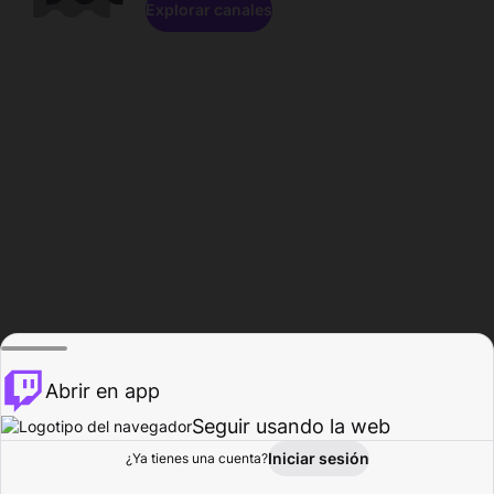
Explorar canales
Abrir en app
Seguir usando la web
Iniciar sesión
Página del
¿Ya tienes una cuenta?
Explorar
Actividad
Perfil
Creador