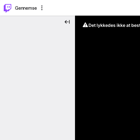
⌥
P
Gennemse
Det lykkedes ikke at be