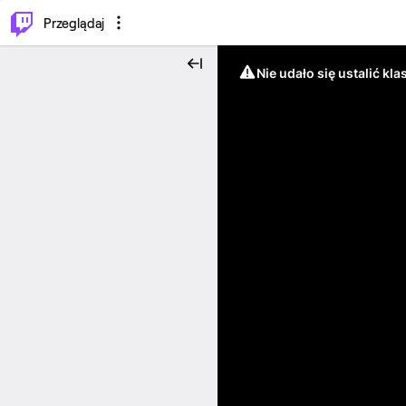
…
⌥
P
Przeglądaj
Nie udało się ustalić klas