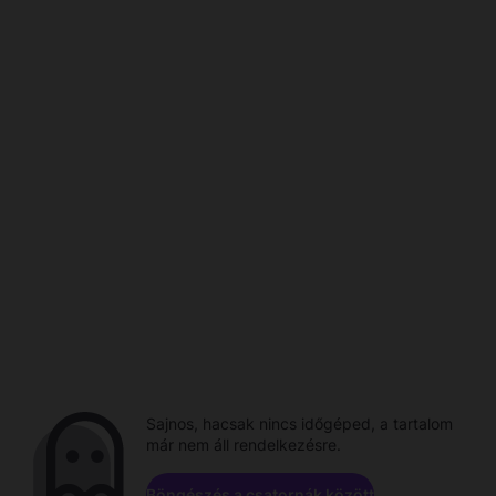
Sajnos, hacsak nincs időgéped, a tartalom
már nem áll rendelkezésre.
Böngészés a csatornák között