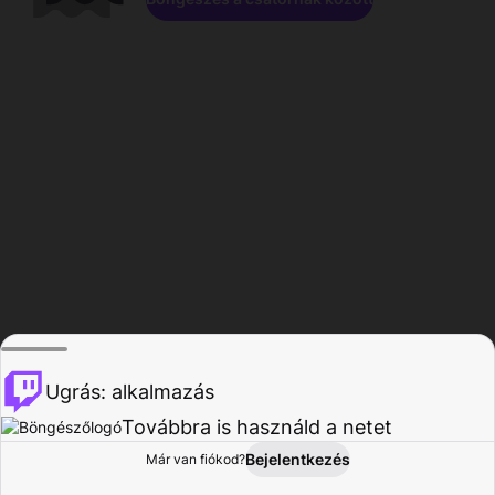
Ugrás: alkalmazás
Továbbra is használd a netet
Bejelentkezés
Már van fiókod?
Főoldal
Böngészés
Tevékenység
Profil