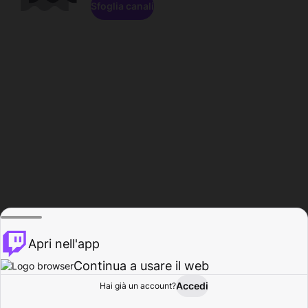
Sfoglia canali
Apri nell'app
Continua a usare il web
Accedi
Hai già un account?
Base
Sfoglia
Attività
Profilo