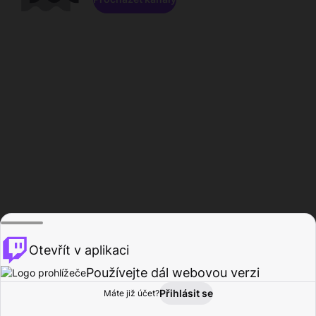
Otevřít v aplikaci
Používejte dál webovou verzi
Přihlásit se
Máte již účet?
Domů
Procházet
Aktivita
Profil