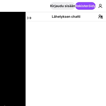
Kirjaudu sisään
Rekisteröidy
Lähetyksen chatti