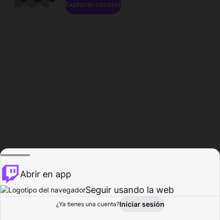
Explorar canales
Abrir en app
Seguir usando la web
Iniciar sesión
Página del
¿Ya tienes una cuenta?
Explorar
Actividad
Perfil
Creador