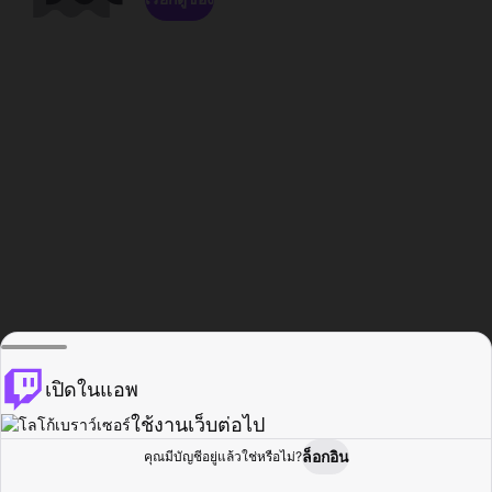
เปิดในแอพ
ใช้งานเว็บต่อไป
ล็อกอิน
คุณมีบัญชีอยู่แล้วใช่หรือไม่?
หน้าแรก
เรียกดู
กิจกรรม
โปรไฟล์