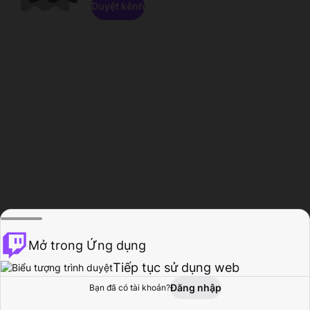
Duyệt kênh
Mở trong Ứng dụng
Tiếp tục sử dụng web
Đăng nhập
Bạn đã có tài khoản?
Trang chủ
Duyệt
Hoạt động
Hồ sơ