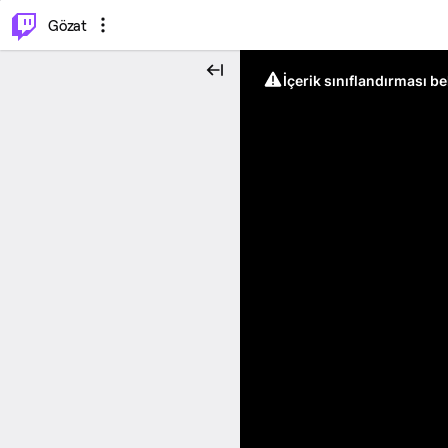
⌥
P
Gözat
İçerik sınıflandırması b