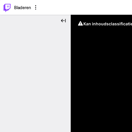
⌥
P
Bladeren
Kan inhoudsclassificati