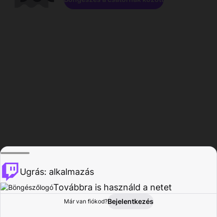
Ugrás: alkalmazás
Továbbra is használd a netet
Bejelentkezés
Már van fiókod?
Főoldal
Böngészés
Tevékenység
Profil