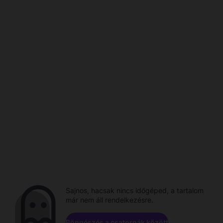
Sajnos, hacsak nincs időgéped, a tartalom
már nem áll rendelkezésre.
Böngészés a csatornák között