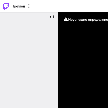
м...
⌥
P
Преглед
Неуспешно определяне