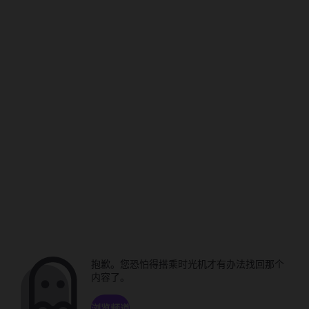
抱歉。您恐怕得搭乘时光机才有办法找回那个
内容了。
浏览频道