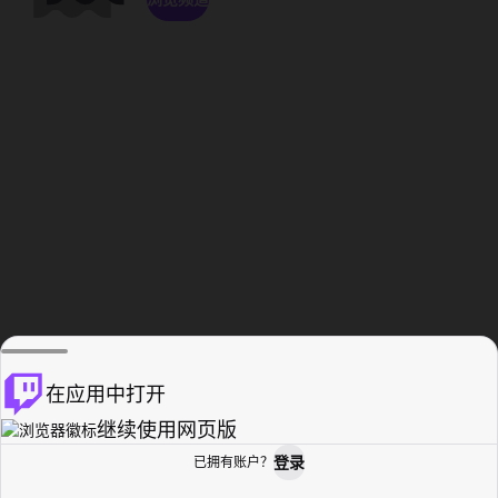
在应用中打开
继续使用网页版
登录
已拥有账户？
主页
浏览
活动纪录
个人资料