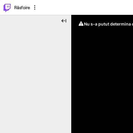
⌥
P
Răsfoire
Nu s-a putut determina c