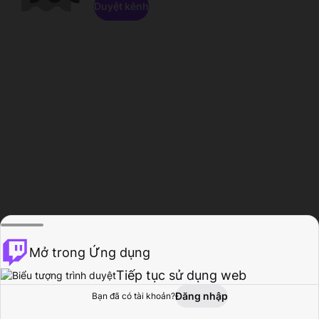
Duyệt kênh
Mở trong Ứng dụng
Tiếp tục sử dụng web
Đăng nhập
Bạn đã có tài khoản?
Trang chủ
Duyệt
Hoạt động
Hồ sơ