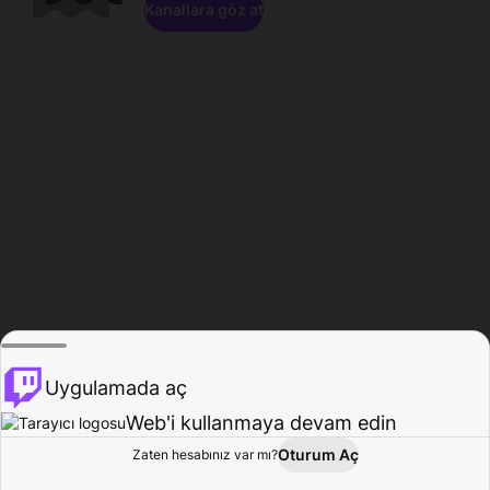
Kanallara göz at
Uygulamada aç
Web'i kullanmaya devam edin
Oturum Aç
Zaten hesabınız var mı?
Ana Sayfa
Gözat
Aktivite
Profil