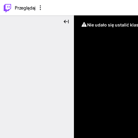
…
⌥
P
Przeglądaj
Nie udało się ustalić klas