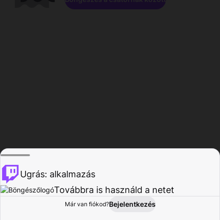
Ugrás: alkalmazás
Továbbra is használd a netet
Bejelentkezés
Már van fiókod?
Főoldal
Böngészés
Tevékenység
Profil