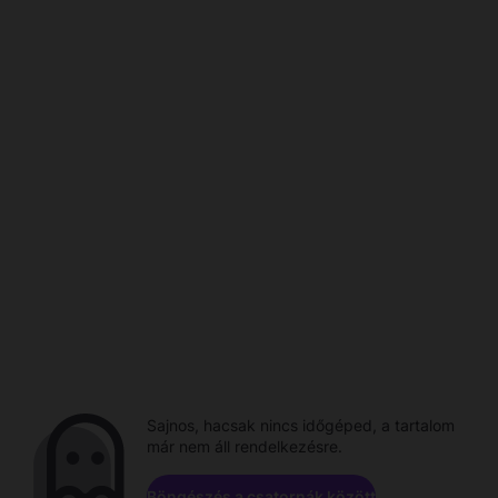
Sajnos, hacsak nincs időgéped, a tartalom
már nem áll rendelkezésre.
Böngészés a csatornák között