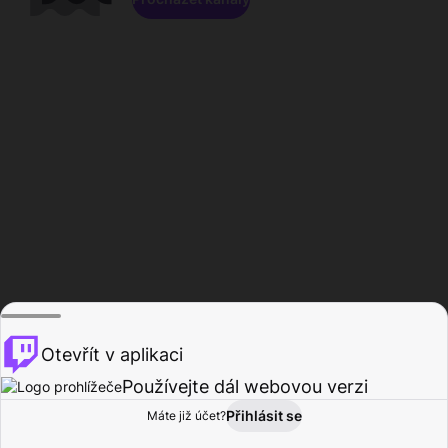
Otevřít v aplikaci
Používejte dál webovou verzi
Přihlásit se
Máte již účet?
Domů
Procházet
Aktivita
Profil