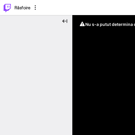
⌥
P
Răsfoire
Nu s-a putut determina c