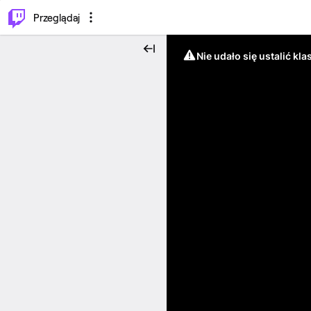
…
⌥
P
Przeglądaj
Nie udało się ustalić klas