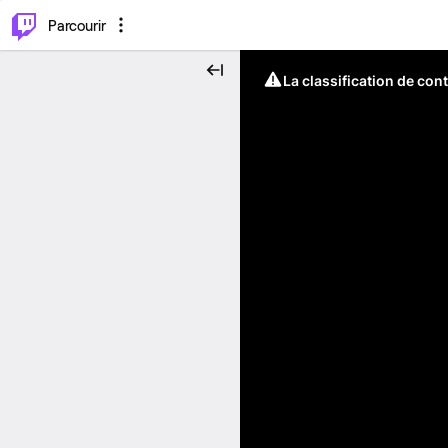
⌥
P
Parcourir
La classification de con