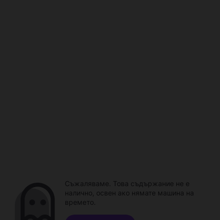
Съжаляваме. Това съдържание не е
налично, освен ако нямате машина на
времето.