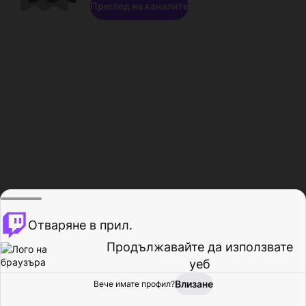
Преглед на каналите
Отваряне в прил.
Продължавайте да използвате
уеб
Влизане
Вече имате профил?
Начало
Преглед
Активност
Профил