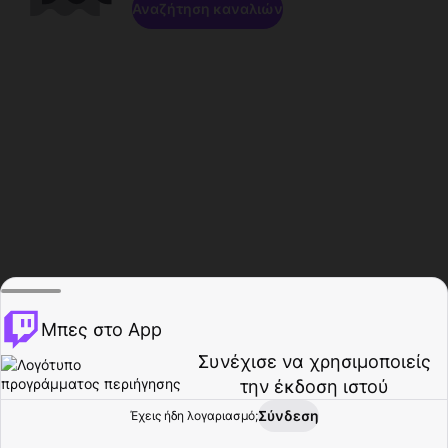
Αναζήτηση καναλιών
Μπες στο App
Συνέχισε να χρησιμοποιείς
την έκδοση ιστού
Σύνδεση
Έχεις ήδη λογαριασμό;
Αρχική σελίδα
Περιήγηση
Δραστηριότητα
Προφίλ