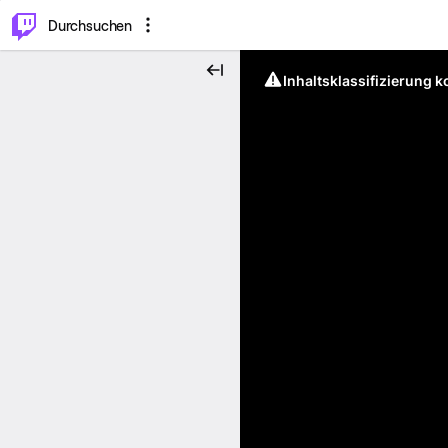
.
⌥
P
Durchsuchen
Inhaltsklassifizierung 