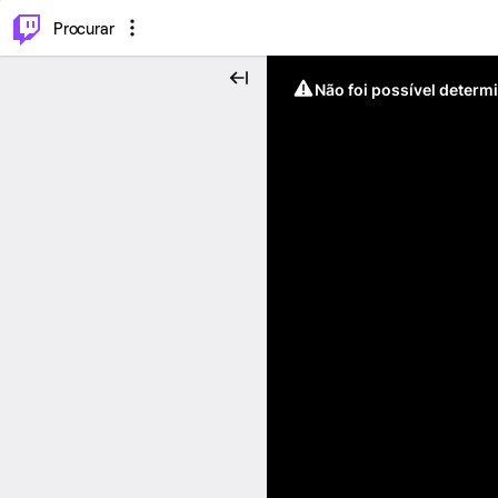
.
⌥
P
Procurar
Não foi possível determ