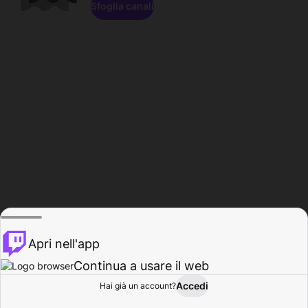
Sfoglia canali
Apri nell'app
Continua a usare il web
Accedi
Hai già un account?
Base
Sfoglia
Attività
Profilo