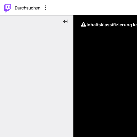
.
⌥
P
Durchsuchen
Inhaltsklassifizierung 