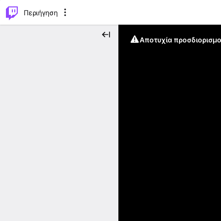
..
⌥
P
Περιήγηση
Αποτυχία προσδιορισμο