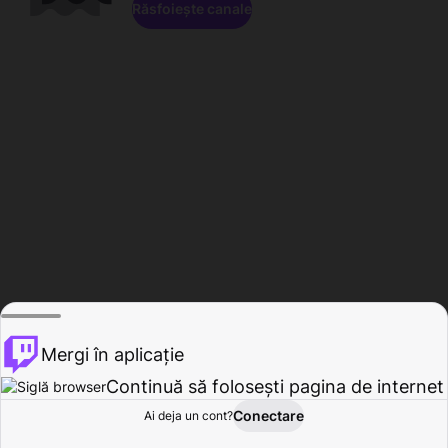
Răsfoiește canale
Mergi în aplicație
Continuă să folosești pagina de internet
Conectare
Ai deja un cont?
Acasă
Răsfoire
Activitate
Profil