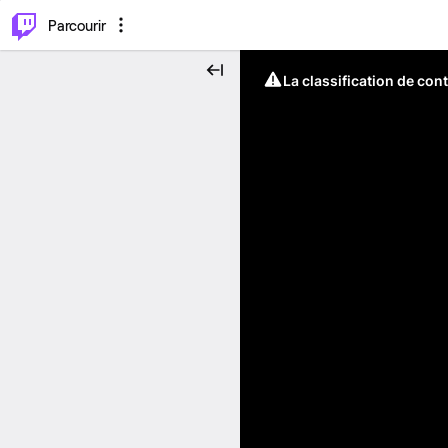
⌥
P
Parcourir
La classification de con