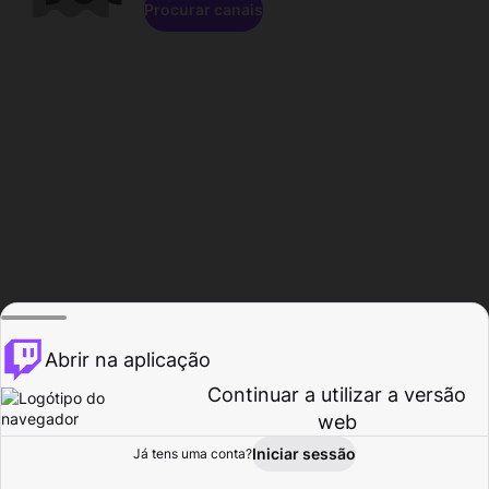
Procurar canais
Abrir na aplicação
Continuar a utilizar a versão
web
Iniciar sessão
Já tens uma conta?
Página inicial
Procurar
Atividade
Perfil