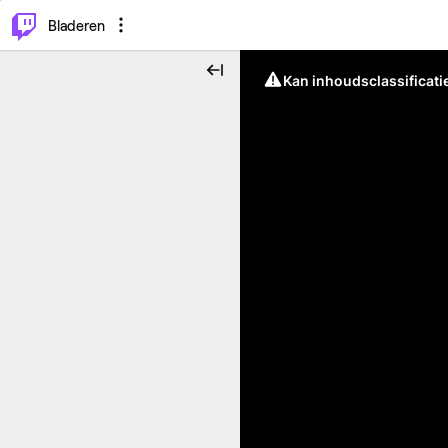
⌥
P
Bladeren
Kan inhoudsclassificati