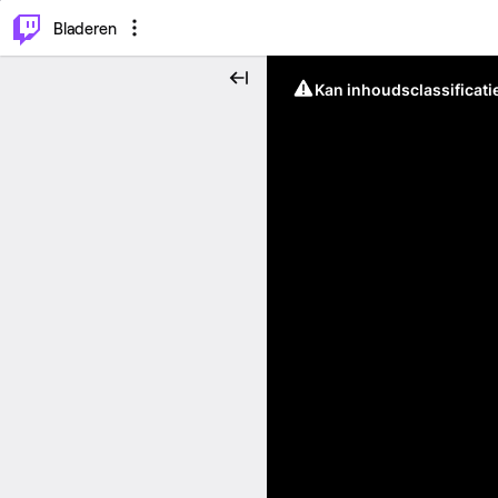
⌥
P
Bladeren
Kan inhoudsclassificati