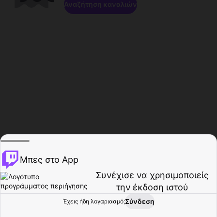
Αναζήτηση καναλιών
Μπες στο App
Συνέχισε να χρησιμοποιείς
την έκδοση ιστού
Σύνδεση
Έχεις ήδη λογαριασμό;
Αρχική σελίδα
Περιήγηση
Δραστηριότητα
Προφίλ