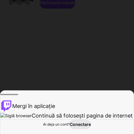
Răsfoiește canale
Mergi în aplicație
Continuă să folosești pagina de internet
Conectare
Ai deja un cont?
Acasă
Răsfoire
Activitate
Profil