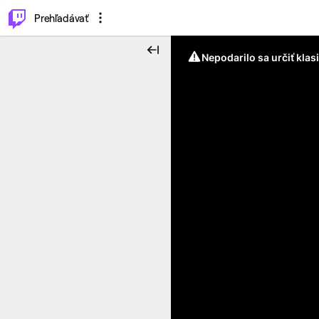
..
⌥
P
Prehľadávať
Nepodarilo sa určiť klas