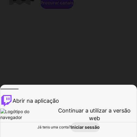
Procurar canais
Abrir na aplicação
Continuar a utilizar a versão
web
Iniciar sessão
Já tens uma conta?
Página inicial
Procurar
Atividade
Perfil