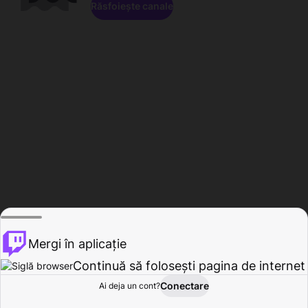
Răsfoiește canale
Mergi în aplicație
Continuă să folosești pagina de internet
Conectare
Ai deja un cont?
Acasă
Răsfoire
Activitate
Profil