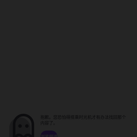
抱歉。您恐怕得搭乘时光机才有办法找回那个
内容了。
浏览频道