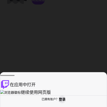
在应用中打开
继续使用网页版
登录
已拥有账户？
主页
浏览
活动纪录
个人资料