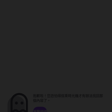
抱歉啦！您恐怕得搭乘時光機才有辦法找回那
個內容了。
瀏覽頻道