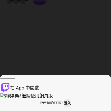
在 App 中開啟
繼續使用網頁版
登入
已經有帳號了嗎？
創作者基地
瀏覽
活動紀錄
個人檔案