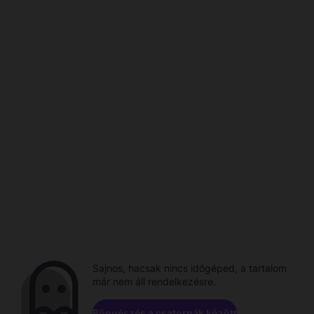
Sajnos, hacsak nincs időgéped, a tartalom
már nem áll rendelkezésre.
Böngészés a csatornák között