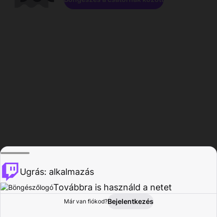
Ugrás: alkalmazás
Továbbra is használd a netet
Bejelentkezés
Már van fiókod?
Főoldal
Böngészés
Tevékenység
Profil