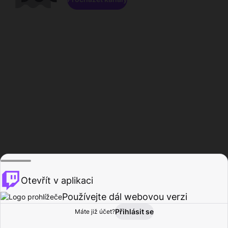
Otevřít v aplikaci
Používejte dál webovou verzi
Přihlásit se
Máte již účet?
Domů
Procházet
Aktivita
Profil