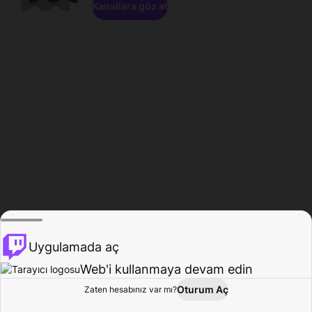
Kanallara göz at
Uygulamada aç
Web'i kullanmaya devam edin
Oturum Aç
Zaten hesabınız var mı?
Ana Sayfa
Gözat
Aktivite
Profil